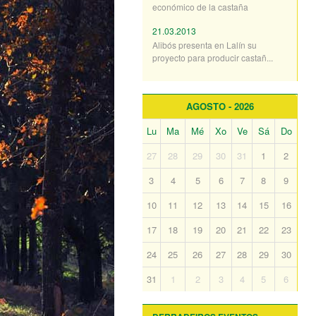
económico de la castaña
21.03.2013
Alibós presenta en Lalín su
proyecto para producir castañ...
AGOSTO - 2026
Lu
Ma
Mé
Xo
Ve
Sá
Do
27
28
29
30
31
1
2
3
4
5
6
7
8
9
10
11
12
13
14
15
16
17
18
19
20
21
22
23
24
25
26
27
28
29
30
31
1
2
3
4
5
6