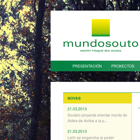
PRESENTACIÓN
PROXECTOS
NOVAS
21.03.2013
Soutelo proyecta orientar monte de
Aldea de Arriba a la p...
21.03.2013
Lalín se engancha al poder